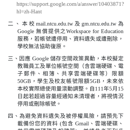
https://support.google.com/a/answer/10403871?
hl=zh-Hant
二、本校
mail.ntcu.edu.tw
及
gm.ntcu.edu.tw
為
Google
無償提供之
Workspace for Education
服務，若帳號遭停用、資料遺失或遭刪除，
學校無法協助復原。
三、因應
Google
儲存空間政策異動，本校擬定
教職員工及單位帳號空間（含雲端硬碟、電
子郵件、相簿、共享雲端硬碟等）限額
50GB
，學生及校友帳號限額
5GB
，未來依
本校實際總使用量滾動調整。自
111
年
5
月
15
日起若超過容量經通知未清理者，將視情況
停用或刪除帳號。
四、為避免資料遺失及被停權風險，請預先下
載備份您的資料
(
包含
Gmail
、雲端硬碟、