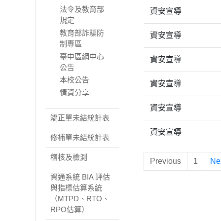
法令及教育部
資安宣導
規定
教育部詐騙防
資安宣導
制專區
臺中區網中心
資安宣導
公告
本校公告
資安宣導
情資分享
資安宣導
矯正單未結統計表
資安宣導
修補單未結統計表
稽核及檢測
Previous
1
Ne
資通系統 BIA 評估
與指標估算系統
（MTPD、RTO、
RPO估算）